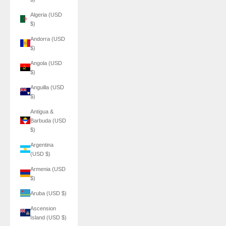
Algeria (USD
$)
Andorra (USD
$)
Angola (USD
$)
Anguilla (USD
$)
Antigua &
Barbuda (USD
$)
Argentina
(USD $)
Armenia (USD
$)
Aruba (USD $)
Ascension
Island (USD $)