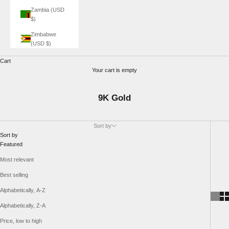
Zambia (USD
$)
Zimbabwe
(USD $)
Cart
Your cart is empty
9K Gold
Sort by
Sort by
Featured
Most relevant
Best selling
Alphabetically, A-Z
Alphabetically, Z-A
Price, low to high