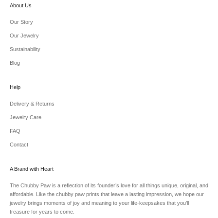
About Us
Our Story
Our Jewelry
Sustainability
Blog
Help
Delivery & Returns
Jewelry Care
FAQ
Contact
A Brand with Heart
The Chubby Paw is a reflection of its founder’s love for all things unique, original, and
affordable. Like the chubby paw prints that leave a lasting impression, we hope our
jewelry brings moments of joy and meaning to your life-keepsakes that you’ll
treasure for years to come.