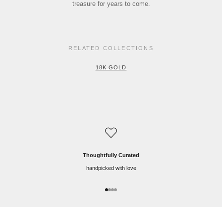
treasure for years to come.
RELATED COLLECTIONS
18K GOLD
Thoughtfully Curated
handpicked with love
Go to item 1
Go to item 2
Go to item 3
Go to item 4