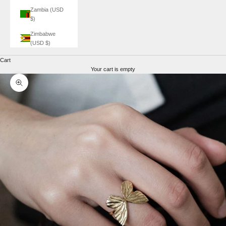
Zambia (USD
$)
Zimbabwe
(USD $)
Cart
Your cart is empty
Zoom picture