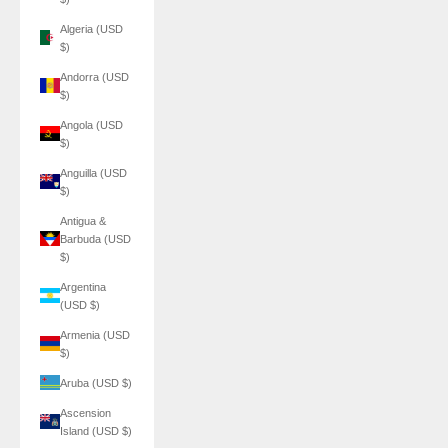
Algeria (USD
$)
Andorra (USD
$)
Angola (USD
$)
Anguilla (USD
$)
Antigua &
Barbuda (USD
$)
Argentina
(USD $)
Armenia (USD
$)
Aruba (USD $)
Ascension
Island (USD $)