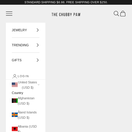
Skip to content
STANDARD SHIPPING $6.98. FREE SHIPPING OVER $250.
The Chubby Paw
Navigation menu
Search
Cart
JEWELRY
TRENDING
GIFTS
LOGIN
United States
(USD $)
Country
Afghanistan
(USD $)
Åland Islands
(USD $)
Albania (USD
$)