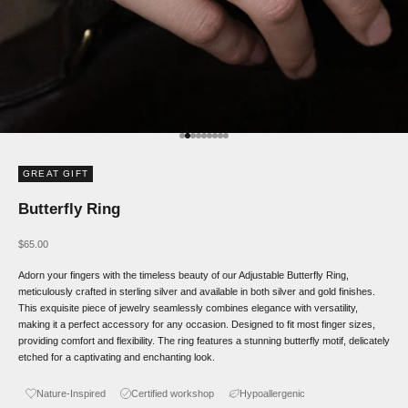
Go to item 1
Go to item 2
Go to item 3
Go to item 4
Go to item 5
Go to item 6
Go to item 7
Go to item 8
Go to item 9
GREAT GIFT
Butterfly Ring
Sale price
$65.00
Adorn your fingers with the timeless beauty of our Adjustable Butterfly Ring,
meticulously crafted in sterling silver and available in both silver and gold finishes.
This exquisite piece of jewelry seamlessly combines elegance with versatility,
making it a perfect accessory for any occasion. Designed to fit most finger sizes,
providing comfort and flexibility. The ring features a stunning butterfly motif, delicately
etched for a captivating and enchanting look.
Nature-Inspired
Certified workshop
Hypoallergenic