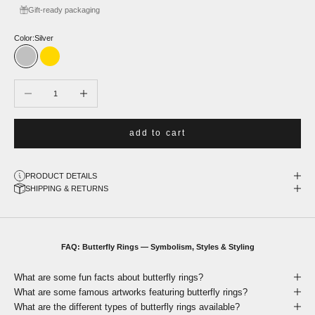
Gift-ready packaging
Color:
Silver
Silver
Gold
Decrease quantity
Increase quantity
add to cart
PRODUCT DETAILS
SHIPPING & RETURNS
FAQ: Butterfly Rings — Symbolism, Styles & Styling
What are some fun facts about butterfly rings?
What are some famous artworks featuring butterfly rings?
What are the different types of butterfly rings available?