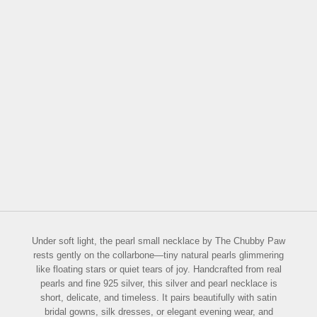
Choose options
Gold Ginkgo Leaf
Necklace
Sale price
$89.00
Color
Silver
Gold
Under soft light, the pearl small necklace by The Chubby Paw
rests gently on the collarbone—tiny natural pearls glimmering
like floating stars or quiet tears of joy. Handcrafted from real
pearls and fine 925 silver, this silver and pearl necklace is
short, delicate, and timeless. It pairs beautifully with satin
bridal gowns, silk dresses, or elegant evening wear, and