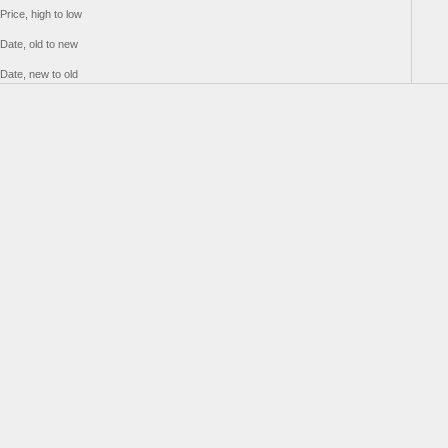
Price, high to low
Date, old to new
Date, new to old
Add to cart
Add to cart
Floating Diamond
Pearl Choker Necklace
Necklace
Sale price
$78.00
Sale price
$108.00