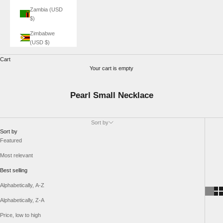
Zambia (USD
$)
Zimbabwe
(USD $)
Cart
Your cart is empty
Pearl Small Necklace
Sort by
Sort by
Featured
Most relevant
Best selling
Alphabetically, A-Z
Alphabetically, Z-A
Price, low to high