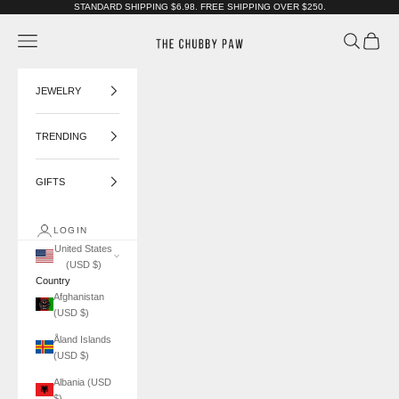
Skip to content
STANDARD SHIPPING $6.98. FREE SHIPPING OVER $250.
The Chubby Paw
Navigation menu
Search
Cart
JEWELRY
TRENDING
GIFTS
LOGIN
United States
(USD $)
Country
Afghanistan
(USD $)
Åland Islands
(USD $)
Albania (USD
$)