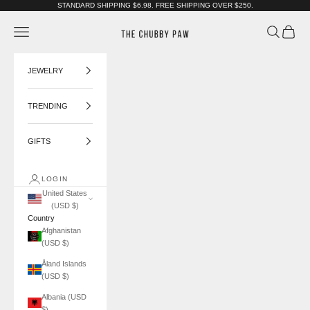
Skip to content
STANDARD SHIPPING $6.98. FREE SHIPPING OVER $250.
The Chubby Paw
Navigation menu
Search
Cart
JEWELRY
TRENDING
GIFTS
LOGIN
United States
(USD $)
Country
Afghanistan
(USD $)
Åland Islands
(USD $)
Albania (USD
$)