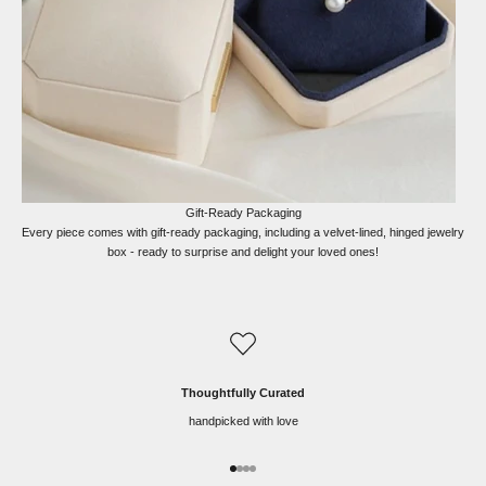
Gift-Ready Packaging
Every piece comes with gift-ready packaging, including a velvet-lined, hinged jewelry
box - ready to surprise and delight your loved ones!
Thoughtfully Curated
handpicked with love
Go to item 1
Go to item 2
Go to item 3
Go to item 4