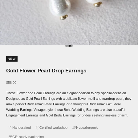
Go to item 1
Go to item 2
Go to item 3
Go to item 4
NEW
Gold Flower Pearl Drop Earrings
Sale price
$58.00
These Flower and Pearl Earrings are an elegant addition to any special occasion.
Designed as Gold Pearl Earrings with a delicate flower motif and teardrop pearl, they
make perfect Bridesmaid Pearl Earrings or a thoughtful Bridesmaid Gift. Ideal
Wedding Earrings Vintage style, these Boho Wedding Earrings are also beautiful
Engagement Earrings and Gold Bridal Earrings for brides seeking timeless charm.
Handcrafted
Certified workshop
Hypoallergenic
Gift-ready packaging