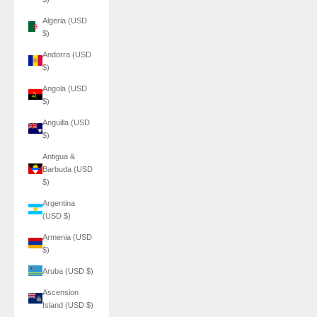
Algeria (USD
$)
Andorra (USD
$)
Angola (USD
$)
Anguilla (USD
$)
Antigua &
Barbuda (USD
$)
Argentina
(USD $)
Armenia (USD
$)
Aruba (USD $)
Ascension
Island (USD $)