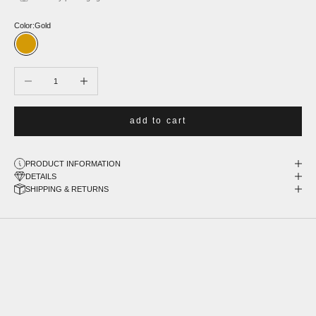
Color:
Gold
Gold
Decrease quantity
Increase quantity
add to cart
PRODUCT INFORMATION
DETAILS
SHIPPING & RETURNS