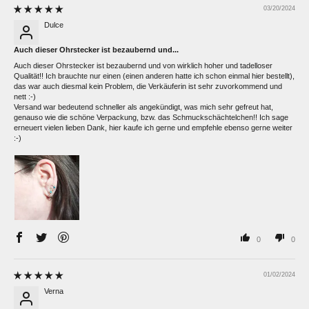
03/20/2024
Dulce
Auch dieser Ohrstecker ist bezaubernd und...
Auch dieser Ohrstecker ist bezaubernd und von wirklich hoher und tadelloser
Qualität!! Ich brauchte nur einen (einen anderen hatte ich schon einmal hier bestellt),
das war auch diesmal kein Problem, die Verkäuferin ist sehr zuvorkommend und
nett :-)
Versand war bedeutend schneller als angekündigt, was mich sehr gefreut hat,
genauso wie die schöne Verpackung, bzw. das Schmuckschächtelchen!! Ich sage
erneuert vielen lieben Dank, hier kaufe ich gerne und empfehle ebenso gerne weiter
:-)
0
0
01/02/2024
Verna