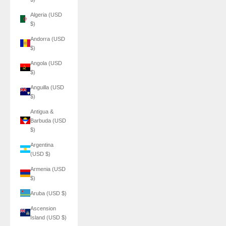
Algeria (USD
$)
Andorra (USD
$)
Angola (USD
$)
Anguilla (USD
$)
Antigua &
Barbuda (USD
$)
Argentina
(USD $)
Armenia (USD
$)
Aruba (USD $)
Ascension
Island (USD $)