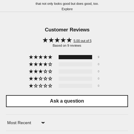
that not only looks good but does good, too.
Explore
Customer Reviews
5.00 out of 5
Based on 9 reviews
9
0
0
0
0
Ask a question
Sort by