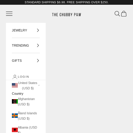
Skip to content
STANDARD SHIPPING $6.98. FREE SHIPPING OVER $250.
The Chubby Paw
Navigation menu
Search
Cart
JEWELRY
TRENDING
GIFTS
LOGIN
United States
(USD $)
Country
Afghanistan
(USD $)
Åland Islands
(USD $)
Albania (USD
$)