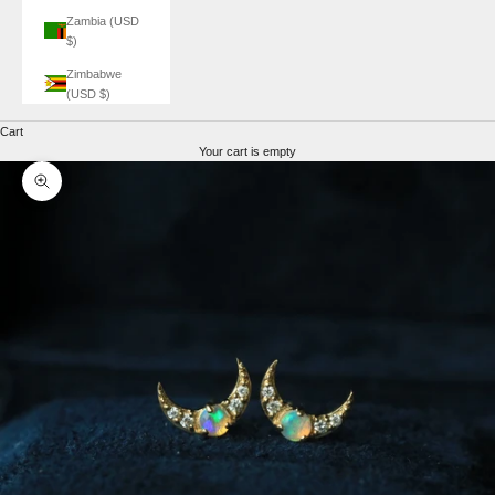
Zambia (USD
$)
Zimbabwe
(USD $)
Cart
Your cart is empty
Zoom picture