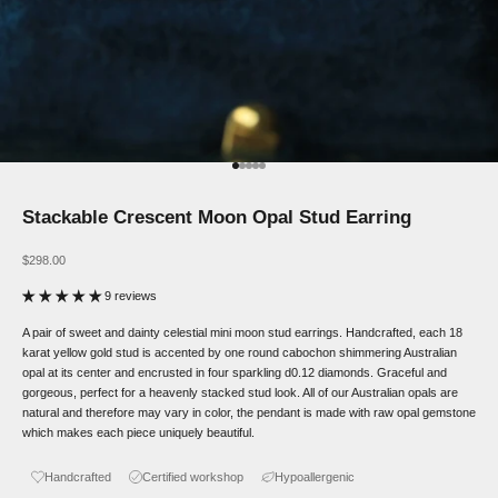
Go to item 1
Go to item 2
Go to item 3
Go to item 4
Go to item 5
Stackable Crescent Moon Opal Stud Earring
Sale price
$298.00
9 reviews
A pair of sweet and dainty celestial mini moon stud earrings. Handcrafted, each 18
karat yellow gold stud is accented by one round cabochon shimmering Australian
opal at its center and encrusted in four sparkling d0.12 diamonds. Graceful and
gorgeous, perfect for a heavenly stacked stud look. All of our Australian opals are
natural and therefore may vary in color, the pendant is made with raw opal gemstone
which makes each piece uniquely beautiful.
Handcrafted
Certified workshop
Hypoallergenic