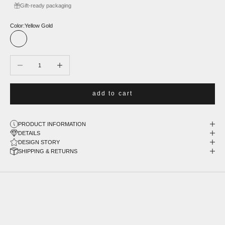
Gift-ready packaging
Color:
Yellow Gold
Yellow Gold
White Gold
Rose Gold
Decrease quantity
Increase quantity
add to cart
PRODUCT INFORMATION
DETAILS
DESIGN STORY
SHIPPING & RETURNS