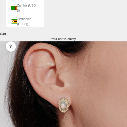
Zambia (USD
$)
Zimbabwe
(USD $)
Cart
Your cart is empty
Zoom picture