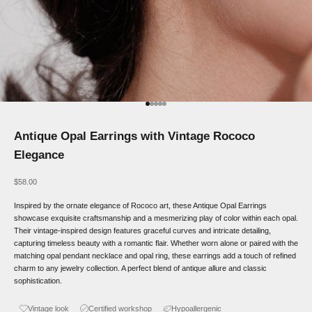
Go to item 1
Go to item 2
Go to item 3
Go to item 4
Go to item 5
Antique Opal Earrings with Vintage Rococo
Elegance
Sale price
$58.00
Inspired by the ornate elegance of Rococo art, these Antique Opal Earrings
showcase exquisite craftsmanship and a mesmerizing play of color within each opal.
Their vintage-inspired design features graceful curves and intricate detailing,
capturing timeless beauty with a romantic flair. Whether worn alone or paired with the
matching opal pendant necklace and opal ring, these earrings add a touch of refined
charm to any jewelry collection. A perfect blend of antique allure and classic
sophistication.
Vintage look
Certified workshop
Hypoallergenic