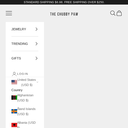
Skip to content
STANDARD SHIPPING $6.98. FREE SHIPPING OVER $250.
The Chubby Paw
Navigation menu
Search
Cart
JEWELRY
TRENDING
GIFTS
LOGIN
United States
(USD $)
Country
Afghanistan
(USD $)
Åland Islands
(USD $)
Albania (USD
$)