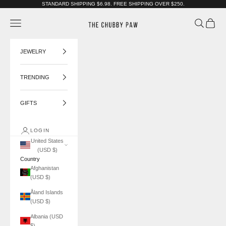
Skip to content
STANDARD SHIPPING $6.98. FREE SHIPPING OVER $250.
The Chubby Paw
Navigation menu
Search
Cart
JEWELRY
TRENDING
GIFTS
LOGIN
United States
(USD $)
Country
Afghanistan
(USD $)
Åland Islands
(USD $)
Albania (USD
$)