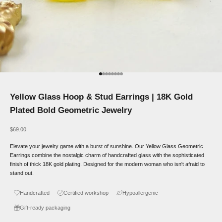
Go to item 1
Go to item 2
Go to item 3
Go to item 4
Go to item 5
Go to item 6
Go to item 7
Go to item 8
Yellow Glass Hoop & Stud Earrings | 18K Gold
Plated Bold Geometric Jewelry
Sale price
$69.00
Elevate your jewelry game with a burst of sunshine. Our Yellow Glass Geometric
Earrings combine the nostalgic charm of handcrafted glass with the sophisticated
finish of thick 18K gold plating. Designed for the modern woman who isn't afraid to
stand out.
Handcrafted
Certified workshop
Hypoallergenic
Gift-ready packaging