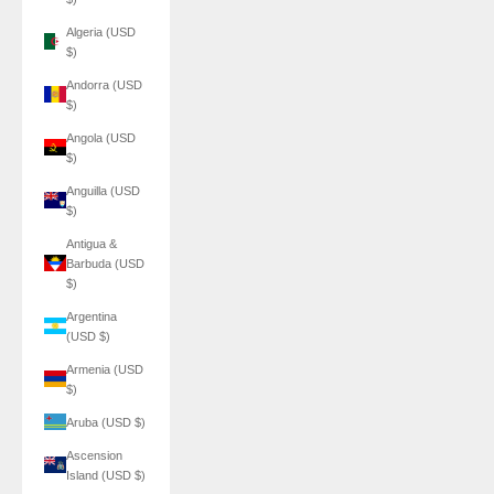
Algeria (USD
$)
Andorra (USD
$)
Angola (USD
$)
Anguilla (USD
$)
Antigua &
Barbuda (USD
$)
Argentina
(USD $)
Armenia (USD
$)
Aruba (USD $)
Ascension
Island (USD $)