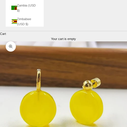
Zambia (USD
$)
Zimbabwe
(USD $)
Cart
Your cart is empty
Zoom picture