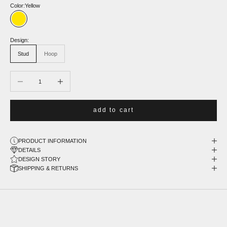
Color:
Yellow
Yellow
Design:
Stud
Hoop
Decrease quantity
Increase quantity
add to cart
PRODUCT INFORMATION
DETAILS
DESIGN STORY
SHIPPING & RETURNS